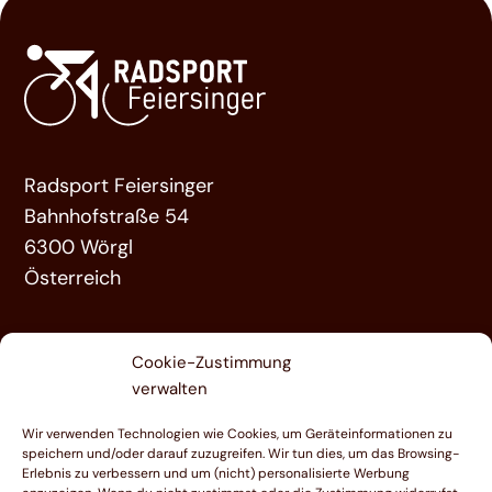
Radsport Feiersinger
Bahnhofstraße 54
6300 Wörgl
Österreich
ÜBER UNS
Cookie-Zustimmung
LEISTUNGEN
verwalten
FAHRRÄDER
Wir verwenden Technologien wie Cookies, um Geräteinformationen zu
KONTAKT
speichern und/oder darauf zuzugreifen. Wir tun dies, um das Browsing-
Erlebnis zu verbessern und um (nicht) personalisierte Werbung