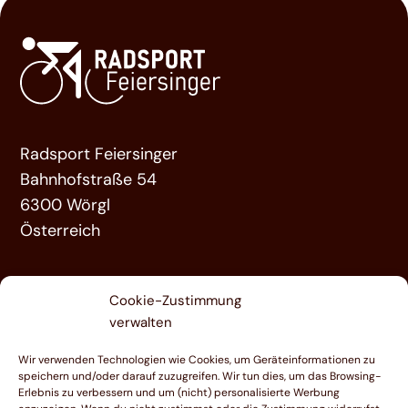
Radsport Feiersinger
Bahnhofstraße 54
6300 Wörgl
Österreich
ÜBER UNS
Cookie-Zustimmung
LEISTUNGEN
verwalten
FAHRRÄDER
Wir verwenden Technologien wie Cookies, um Geräteinformationen zu
KONTAKT
speichern und/oder darauf zuzugreifen. Wir tun dies, um das Browsing-
Erlebnis zu verbessern und um (nicht) personalisierte Werbung