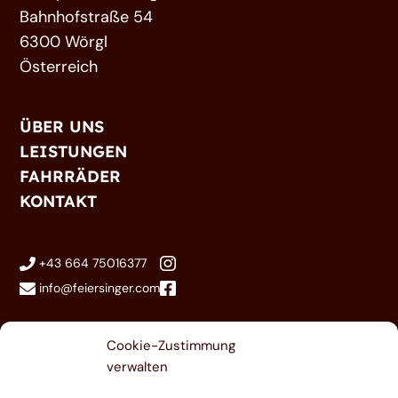
Bahnhofstraße 54
6300 Wörgl
Österreich
ÜBER UNS
LEISTUNGEN
FAHRRÄDER
KONTAKT
+43 664 75016377
info@feiersinger.com
|
|
Cookie-Zustimmung
Impressum
Datenschutz
Cookies
verwalten
Design by