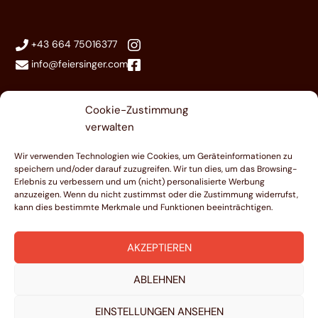
+43 664 75016377
info@feiersinger.com
Cookie-Zustimmung
|
|
Impressum
Datenschutz
Cookies
verwalten
Design by
Wir verwenden Technologien wie Cookies, um Geräteinformationen zu
speichern und/oder darauf zuzugreifen. Wir tun dies, um das Browsing-
Erlebnis zu verbessern und um (nicht) personalisierte Werbung
anzuzeigen. Wenn du nicht zustimmst oder die Zustimmung widerrufst,
kann dies bestimmte Merkmale und Funktionen beeinträchtigen.
AKZEPTIEREN
ABLEHNEN
EINSTELLUNGEN ANSEHEN