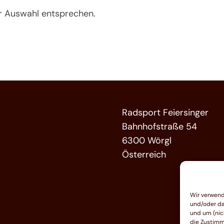
er Auswahl entsprechen.
Radsport Feiersinger
Bahnhofstraße 54
6300 Wörgl
Österreich
Wir verwend
und/oder da
und um (nic
die Zustimm