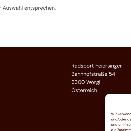
er Auswahl entsprechen.
Radsport Feiersinger
Bahnhofstraße 54
6300 Wörgl
Österreich
Wir verwend
und/oder da
und um (nic
die Zustimm